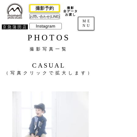
撮影予約
撮影
全データ
お渡し
お問い合わせ(LINE)
ME
NU
Instagram
京急蒲田店
PHOTOS
撮影写真一覧
CASUAL
（写真クリックで拡大します）