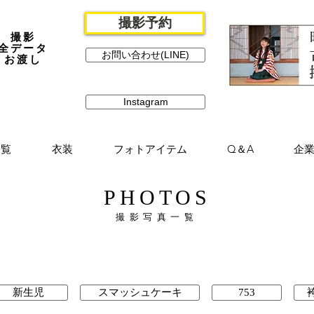
撮影予約
撮影
全データ
お問い合わせ(LINE)
お渡し
Instagram
一覧
衣装
フォトアイテム
Q＆A
企
PHOTOS
撮影写真一覧
新生児
スマッシュケーキ
753