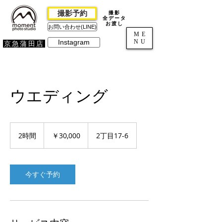
撮影予約
撮影
全データ
お渡し
お問い合わせ(LINE)
ME
NU
Instagram
京急蒲田店
ウエディング
30,000
円
2時間
2
￥30,000
2丁目17-6
時
間
今すぐ予約