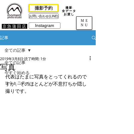
撮影予約
撮影
全データ
お渡し
お問い合わせ(LINE)
ME
NU
Instagram
京急蒲田店
記事
全ての記事
2019年3月8日
読了時間: 1分
全ての記事
写真
今すぐ始める
代表はたまに写真をとってくれるので
コミュニティ
すが、そのほとんどが不意打ちか隠し
撮りです。