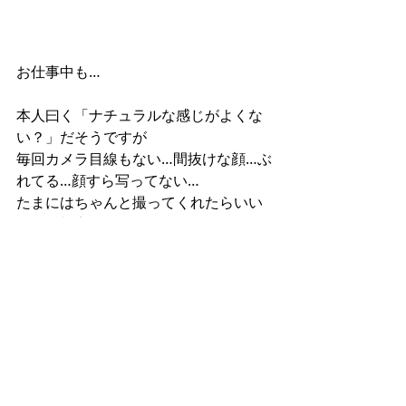
お仕事中も…
本人曰く「ナチュラルな感じがよくな
い？」だそうですが
毎回カメラ目線もない…間抜けな顔…ぶ
れてる…顔すら写ってない…
たまにはちゃんと撮ってくれたらいい
のにと切実に思っています。
#池上
#蒲田
#川崎
#フォトスタジオ
#写真