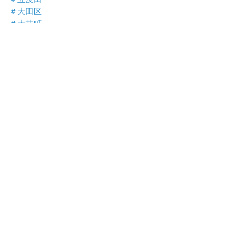
＃大田区
＃大井町
＃池上
＃七五三
最新記事
すべて表示