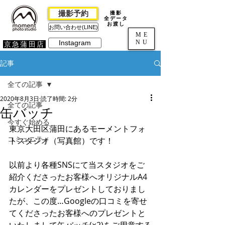
撮影予約
撮影
全データ
お渡し
お問い合わせ(LINE)
ME
NU
Instagram
京急蒲田店
記事
全ての記事
2020年8月3日
読了時間: 2分
全ての記事
缶バッチ
今すぐ始める
東京大田区蒲田にあるモーメントフォ
コミュニティ
トスタジオ（写真館）です！
以前より各種SNSにて当スタジオをご
紹介くださったお客様へオリジナルA4
カレンダーをプレゼントしておりまし
たが、この度…Googleの口コミを寄せ
てくださったお客様へのプレゼントと