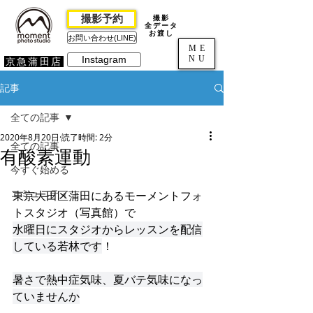
撮影予約
撮影
全データ
お渡し
お問い合わせ(LINE)
ME
NU
Instagram
京急蒲田店
記事
全ての記事
2020年8月20日
読了時間: 2分
全ての記事
有酸素運動
今すぐ始める
コミュニティ
東京大田区蒲田にあるモーメントフォ
トスタジオ（写真館）で
水曜日にスタジオからレッスンを配信
している若林です
！
暑さで熱中症気味、夏バテ気味になっ
ていませんか