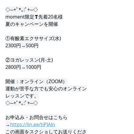
◇─+ﾟ*｡:ﾟ+─◇
moment限定❣先着20名様
夏のキャンペーンを開催
①有酸素エクササイズ(水)
2300円→500円
②ヨガレッスン(月-土)
2800円→1000円
開催：オンライン（ZOOM）
運動が苦手な方でも安心のオンライン
レッスンです。
◇─+ﾟ*｡:ﾟ+─◇
お申込み・お問合せはこちら
→
https://lin.ee/tiPJAIn
この画面をスクショしてお送りくださ