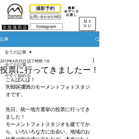
撮影予約
撮影
全データ
お渡し
お問い合わせ(LINE)
ME
NU
Instagram
京急蒲田店
記事
全ての記事
2019年4月25日
読了時間: 1分
全ての記事
投票に行ってきましたー！
今すぐ始める
こんばんは！
コミュニティ
大田区蒲田のモーメントフォトスタジ
オです。
先日、統一地方選挙の投票に行ってき
ました！
モーメントフォトスタジオを建ててか
ら、いろいろな方に出会い、地域のお