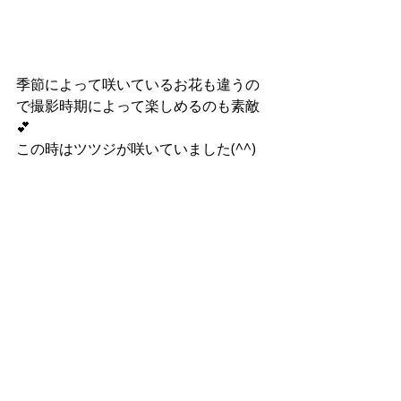
季節によって咲いているお花も違うの
で撮影時期によって楽しめるのも素敵
💕
この時はツツジが咲いていました(^^)
七五三の季節が近づいてきて、これか
ら前撮りや後撮り、お参り等検討され
ているお客様も多いのではないかなぁ