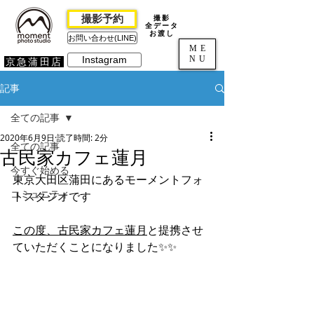
撮影予約
撮影
全データ
お渡し
お問い合わせ(LINE)
ME
NU
Instagram
京急蒲田店
記事
全ての記事
2020年6月9日
読了時間: 2分
全ての記事
古民家カフェ蓮月
今すぐ始める
東京大田区蒲田にあるモーメントフォ
コミュニティ
トスタジオです
この度、古民家カフェ蓮月
と提携させ
ていただくことになりました✨✨