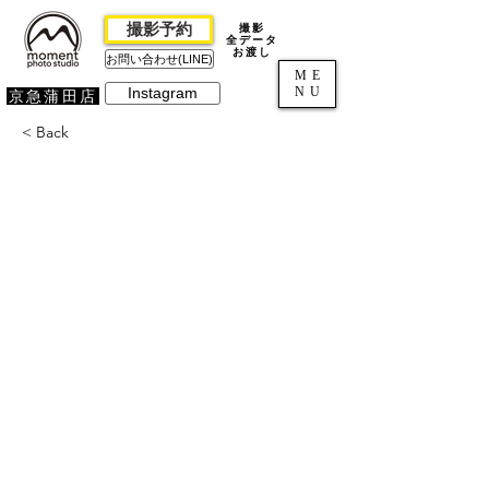
撮影予約
撮影
全データ
お渡し
お問い合わせ(LINE)
ME
NU
Instagram
京急蒲田店
< Back