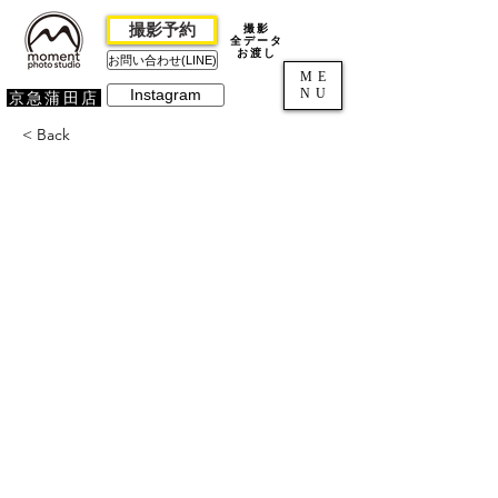
撮影予約
撮影
全データ
お渡し
お問い合わせ(LINE)
ME
NU
Instagram
京急蒲田店
< Back